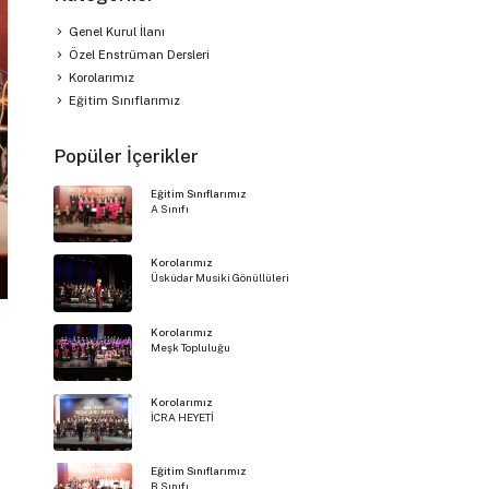
Genel Kurul İlanı
Özel Enstrüman Dersleri
Korolarımız
Eğitim Sınıflarımız
Popüler İçerikler
Eğitim Sınıflarımız
A Sınıfı
Korolarımız
Üsküdar Musiki Gönüllüleri
Korolarımız
Meşk Topluluğu
Korolarımız
İCRA HEYETİ
Eğitim Sınıflarımız
B Sınıfı