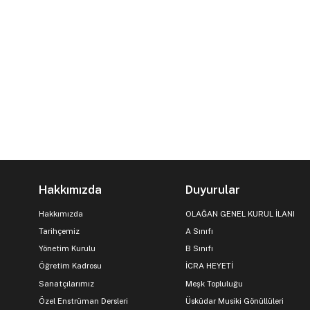
Hakkımızda
Duyurular
Hakkımızda
OLAĞAN GENEL KURUL İLANI
Tarihçemiz
A Sınıfı
Yönetim Kurulu
B Sınıfı
Öğretim Kadrosu
İCRA HEYETİ
Sanatçılarımız
Meşk Topluluğu
Özel Enstrüman Dersleri
Üsküdar Musiki Gönüllüleri