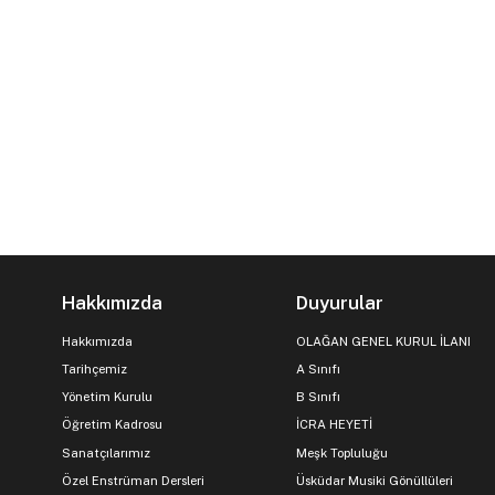
Hakkımızda
Duyurular
Hakkımızda
OLAĞAN GENEL KURUL İLANI
Tarihçemiz
A Sınıfı
Yönetim Kurulu
B Sınıfı
Öğretim Kadrosu
İCRA HEYETİ
Sanatçılarımız
Meşk Topluluğu
Özel Enstrüman Dersleri
Üsküdar Musiki Gönüllüleri