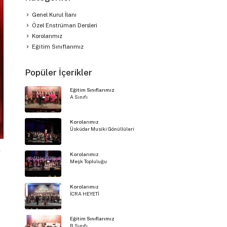
Genel Kurul İlanı
Özel Enstrüman Dersleri
Korolarımız
Eğitim Sınıflarımız
Popüler İçerikler
Eğitim Sınıflarımız
A Sınıfı
Korolarımız
Üsküdar Musiki Gönüllüleri
r
Korolarımız
Meşk Topluluğu
Korolarımız
İCRA HEYETİ
Eğitim Sınıflarımız
B Sınıfı