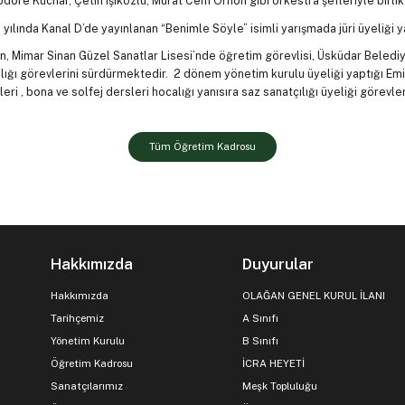
dore Kuchar, Çetin Işıközlü, Murat Cem Orhon gibi orkestra şefleriyle birlikt
 yılında Kanal D’de yayınlanan “Benimle Söyle” isimli yarışmada jüri üyeliği y
n, Mimar Sinan Güzel Sanatlar Lisesi’nde öğretim görevlisi, Üsküdar Beled
lığı görevlerini sürdürmektedir. 2 dönem yönetim kurulu üyeliği yaptığı 
leri , bona ve solfej dersleri hocalığı yanısıra saz sanatçılığı üyeliği görev
Tüm Öğretim Kadrosu
Hakkımızda
Duyurular
Hakkımızda
OLAĞAN GENEL KURUL İLANI
Tarihçemiz
A Sınıfı
Yönetim Kurulu
B Sınıfı
Öğretim Kadrosu
İCRA HEYETİ
Sanatçılarımız
Meşk Topluluğu