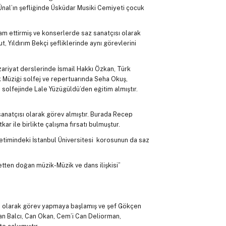
Ünal’ın şefliğinde Üsküdar Musiki Cemiyeti çocuk
vam ettirmiş ve konserlerde saz sanatçısı olarak
t, Yıldırım Bekçi şefliklerinde aynı görevlerini
zariyat derslerinde İsmail Hakkı Özkan, Türk
 Müziği solfej ve repertuarında Seha Okuş,
solfejinde Lale Yüzügüldü’den eğitim almıştır.
 sanatçısı olarak görev almıştır. Burada Recep
kar ile birlikte çalışma fırsatı bulmuştur.
etimindeki İstanbul Üniversitesi korosunun da saz
ten doğan müzik-Müzik ve dans ilişkisi”
o olarak görev yapmaya başlamış ve şef Gökçen
an Balcı, Can Okan, Cem’i Can Deliorman,