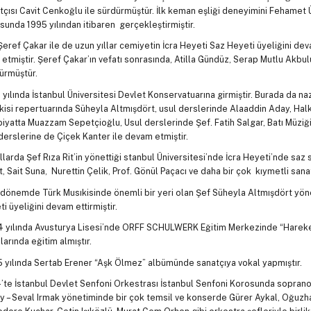
tçısı Cavit Cenkoğlu ile sürdürmüştür. İlk keman eşliği deneyimini Fehamet 
sunda 1995 yılından itibaren gerçekleştirmiştir.
Şeref Çakar ile de uzun yıllar cemiyetin İcra Heyeti Saz Heyeti üyeliğini de
k etmiştir. Şeref Çakar’ın vefatı sonrasında, Atilla Gündüz, Serap Mutlu Akbulu
ürmüştür.
 yılında İstanbul Üniversitesi Devlet Konservatuarına girmiştir. Burada da na
kisi repertuarında Süheyla Altmışdört, usul derslerinde Alaaddin Aday, Halk
iyatta Muazzam Sepetçioğlu, Usul derslerinde Şef. Fatih Salgar, Batı Müziği 
derslerine de Çiçek Kanter ile devam etmiştir.
ıllarda Şef Rıza Rit’in yönettiği stanbul Üniversitesi’nde İcra Heyeti’nde saz
t, Sait Suna, Nurettin Çelik, Prof. Gönül Paçacı ve daha bir çok kıymetli sanat
 dönemde Türk Musıkisinde önemli bir yeri olan Şef Süheyla Altmışdört yön
i üyeliğini devam ettirmiştir.
 yılında Avusturya Lisesi’nde ORFF SCHULWERK Eğitim Merkezinde “Hareket
larında eğitim almıştır.
 yılında Sertab Erener “Aşk Ölmez” albümünde sanatçıya vokal yapmıştır.
’te İstanbul Devlet Senfoni Orkestrası İstanbul Senfoni Korosunda sopran
y – Seval Irmak yönetiminde bir çok temsil ve konserde Gürer Aykal, Oğuzh