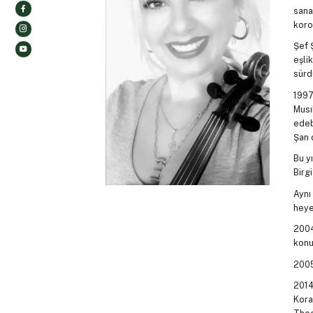
sana
koro
Şef 
eşli
sürd
1997
Musı
edeb
Şan 
Bu y
Birgi
Aynı
heyet
2004
konu
2005
2014
Kora