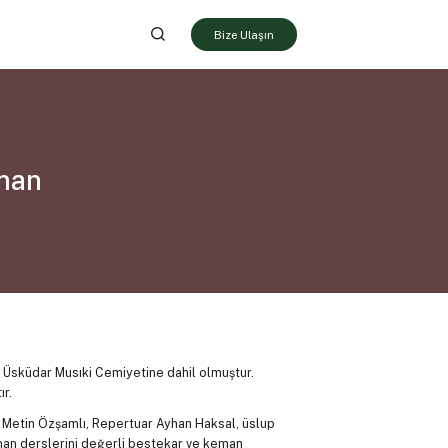
Bize Ulaşın
eman
da Üsküdar Musıki Cemiyetine dahil olmuştur.
r.
 Metin Özşamlı, Repertuar Ayhan Haksal, üslup
eman derslerini değerli bestekar ve keman