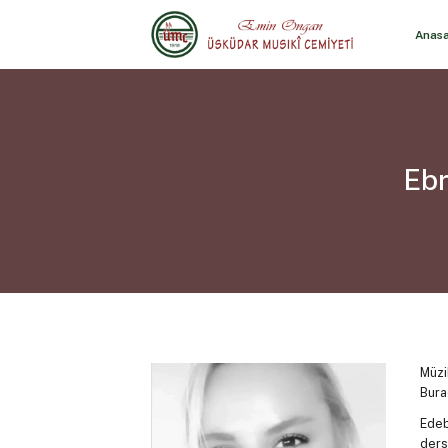
Anas
Ebr
Müzi
Bura
Edeb
ders