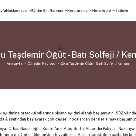
ayfa
Hakkımızda
Eğitim Sınıflarımız
Korolarımız
Nota Arşivi
İletişim
u Taşdemir Öğüt - Batı Solfeji / K
Anasayfa
Öğretim Kadrosu
Ebru Taşdemir Öğüt – Batı Solfeji / Keman
k eğitimine ortaokul yıllarında piyano eğitimi alarak başlamıştır. 1992 yılın
da A sınıfından başlayarak çok değerli hocalardan dersler almaya başlamıştı
iyat Orhan Nasuhioğlu, Beste Amir Ateş, Solfej Alaeddin Pakyüz , Nazariyat
lerinde de Doğan Dikmen’den feyzalmıştır. A sınıfı koristi iken başladığı k