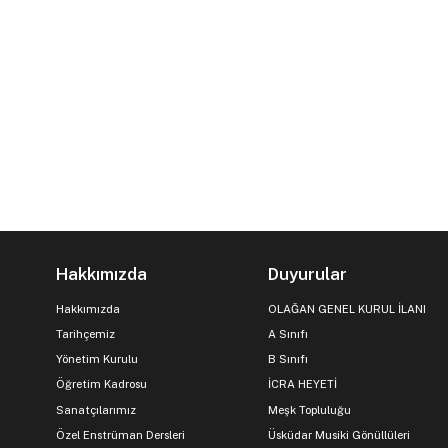
Hakkımızda
Duyurular
Hakkımızda
OLAĞAN GENEL KURUL İLANI
Tarihçemiz
A Sınıfı
Yönetim Kurulu
B Sınıfı
Öğretim Kadrosu
İCRA HEYETİ
Sanatçılarımız
Meşk Topluluğu
Özel Enstrüman Dersleri
Üsküdar Musiki Gönüllüleri