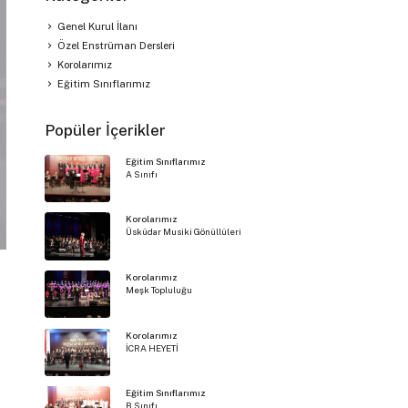
Genel Kurul İlanı
Özel Enstrüman Dersleri
Korolarımız
Eğitim Sınıflarımız
Popüler İçerikler
Eğitim Sınıflarımız
A Sınıfı
Korolarımız
Üsküdar Musiki Gönüllüleri
Korolarımız
Meşk Topluluğu
Korolarımız
İCRA HEYETİ
Eğitim Sınıflarımız
B Sınıfı