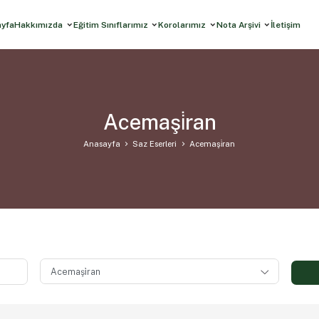
ayfa
Hakkımızda
Eğitim Sınıflarımız
Korolarımız
Nota Arşivi
İletişim
Acemaşi̇ran
Anasayfa
Saz Eserleri
Acemaşi̇ran