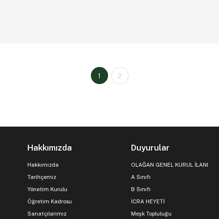
1
2
Hakkımızda
Duyurular
Hakkımızda
OLAĞAN GENEL KURUL İLANI
Tarihçemiz
A Sınıfı
Yönetim Kurulu
B Sınıfı
Öğretim Kadrosu
İCRA HEYETİ
Sanatçılarımız
Meşk Topluluğu