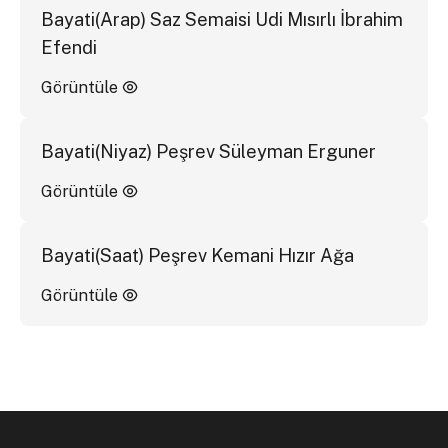
Bayati(Arap) Saz Semaisi Udi Mısırlı İbrahim
Efendi
Görüntüle
Bayati(Niyaz) Peşrev Süleyman Erguner
Görüntüle
Bayati(Saat) Peşrev Kemani Hızır Ağa
Görüntüle