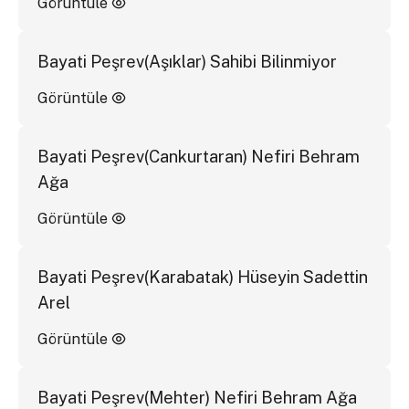
Görüntüle
Bayati Peşrev(Aşıklar) Sahibi Bilinmiyor
Görüntüle
Bayati Peşrev(Cankurtaran) Nefiri Behram
Ağa
Görüntüle
Bayati Peşrev(Karabatak) Hüseyin Sadettin
Arel
Görüntüle
Bayati Peşrev(Mehter) Nefiri Behram Ağa