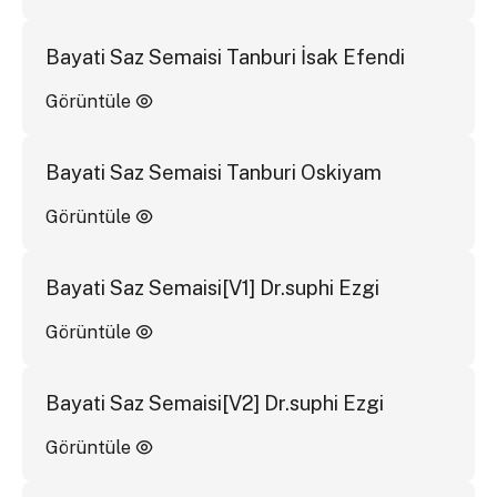
Bayati Saz Semaisi Tanburi İsak Efendi
Görüntüle
Bayati Saz Semaisi Tanburi Oskiyam
Görüntüle
Bayati Saz Semaisi[V1] Dr.suphi Ezgi
Görüntüle
Bayati Saz Semaisi[V2] Dr.suphi Ezgi
Görüntüle