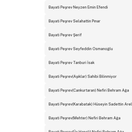
Bayati Peşrev Neyzen Emin Efendi
Bayati Peşrev Selahattin Pınar
Bayati Peşrev Şerif
Bayati Peşrev Seyfeddin Osmanoğlu
Bayati Peşrev Tanburi İsak
Bayati Peşrev(Aşıklar) Sahibi Bilinmiyor
Bayati Peşrev(Cankurtaran) Nefiri Behram Ağa
Bayati Peşrev(Karabatak) Hüseyin Sadettin Arel
Bayati Peşrev(Mehter) Nefiri Behram Ağa
Bayati Peşrev(Üç Haneli) Nefiri Behram Ağa