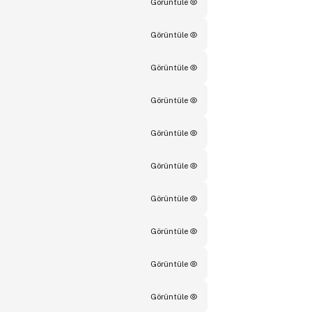
Görüntüle
Görüntüle
Görüntüle
Görüntüle
Görüntüle
Görüntüle
Görüntüle
Görüntüle
Görüntüle
Görüntüle