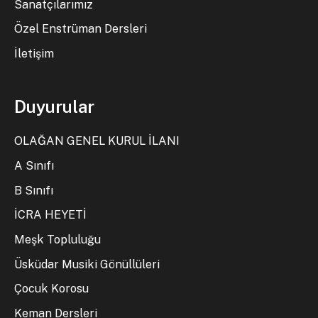
Sanatçılarımız
Özel Enstrüman Dersleri
İletişim
Duyurular
OLAĞAN GENEL KURUL İLANI
A Sınıfı
B Sınıfı
İCRA HEYETİ
Meşk Topluluğu
Üsküdar Musiki Gönüllüleri
Çocuk Korosu
Keman Dersleri