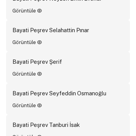
Görüntüle
Bayati Peşrev Selahattin Pınar
Görüntüle
Bayati Peşrev Şerif
Görüntüle
Bayati Peşrev Seyfeddin Osmanoğlu
Görüntüle
Bayati Peşrev Tanburi İsak