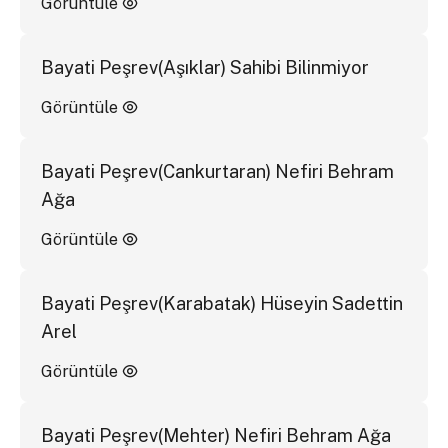
Görüntüle
Bayati Peşrev(Aşıklar) Sahibi Bilinmiyor
Görüntüle
Bayati Peşrev(Cankurtaran) Nefiri Behram
Ağa
Görüntüle
Bayati Peşrev(Karabatak) Hüseyin Sadettin
Arel
Görüntüle
Bayati Peşrev(Mehter) Nefiri Behram Ağa