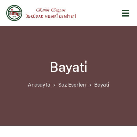
Bayati̇
Anasayfa
Saz Eserleri
Bayati̇