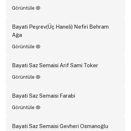
Görüntüle
Bayati Peşrev(Üç Haneli) Nefiri Behram
Ağa
Görüntüle
Bayati Saz Semaisi Arif Sami Toker
Görüntüle
Bayati Saz Semaisi Farabi
Görüntüle
Bayati Saz Semaisi Gevheri Osmanoğlu