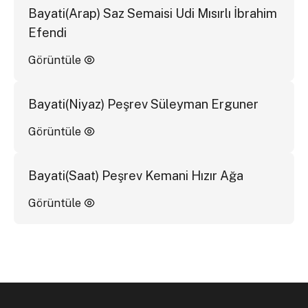
Bayati(Arap) Saz Semaisi Udi Mısırlı İbrahim
Efendi
Görüntüle
Bayati(Niyaz) Peşrev Süleyman Erguner
Görüntüle
Bayati(Saat) Peşrev Kemani Hızır Ağa
Görüntüle