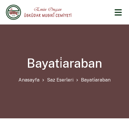
Bayati̇araban
Anasayfa
Saz Eserleri
Bayati̇araban