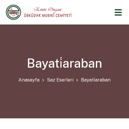
Bayati̇araban
Anasayfa
Saz Eserleri
Bayati̇araban