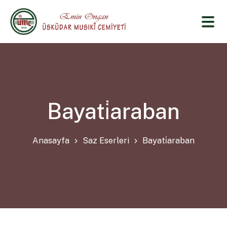
Bayati̇araban
Anasayfa
Saz Eserleri
Bayati̇araban