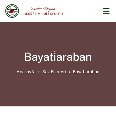
Bayati̇araban
Anasayfa
Saz Eserleri
Bayati̇araban