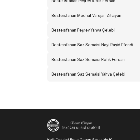
Beste İsfahan Peşrev Refik Fersan
Besteisfahan Medhal Varujan Zilciyan
Besteısfahan Peşrev Yahya Çelebi
Besteısfahan Saz Semaisi Nayi Raşid Efendi
Besteısfahan Saz Semaisi Refik Fersan
Besteısfahan Saz Semaisi Yahya Çelebi
Halk Caddesi Emin Ongan Sokak No:10