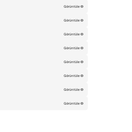
Görüntüle
Görüntüle
Görüntüle
Görüntüle
Görüntüle
Görüntüle
Görüntüle
Görüntüle