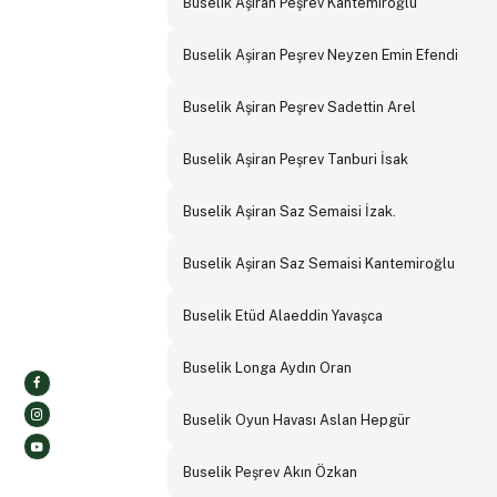
Buselik Aşiran Peşrev Kantemiroğlu
Buselik Aşiran Peşrev Neyzen Emin Efendi
Buselik Aşiran Peşrev Sadettin Arel
Buselik Aşiran Peşrev Tanburi İsak
Buselik Aşiran Saz Semaisi İzak.
Buselik Aşiran Saz Semaisi Kantemiroğlu
Buselik Etüd Alaeddin Yavaşca
Buselik Longa Aydın Oran
Buselik Oyun Havası Aslan Hepgür
Buselik Peşrev Akın Özkan