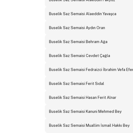
Buselik Saz Semaisi Alaeddin Yavaşca
Buselik Saz Semaisi Aydın Oran
Buselik Saz Semaisi Behram Ağa
Buselik Saz Semaisi Cevdet Çağla
Buselik Saz Semaisi Fedraizci İbrahim Vefa Efe
Buselik Saz Semaisi Ferit Sıdal
Buselik Saz Semaisi Hasan Ferit Alnar
Buselik Saz Semaisi Kanuni Mehmed Bey
Buselik Saz Semaisi Muallim İsmail Hakkı Bey