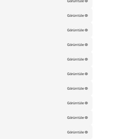
Görüntüle
Görüntüle
Görüntüle
Görüntüle
Görüntüle
Görüntüle
Görüntüle
Görüntüle
Görüntüle
Görüntüle