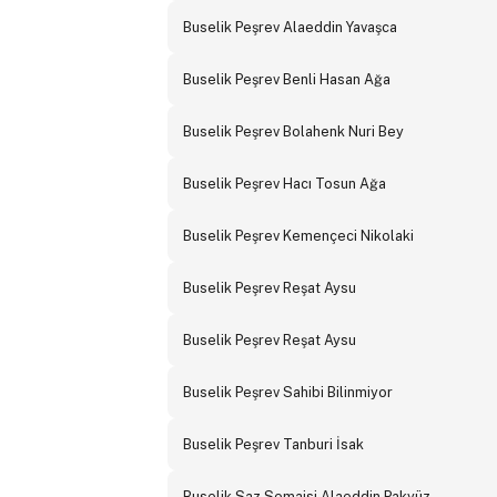
Buselik Peşrev Alaeddin Yavaşca
Buselik Peşrev Benli Hasan Ağa
Buselik Peşrev Bolahenk Nuri Bey
Buselik Peşrev Hacı Tosun Ağa
Buselik Peşrev Kemençeci Nikolaki
Buselik Peşrev Reşat Aysu
Buselik Peşrev Reşat Aysu
Buselik Peşrev Sahibi Bilinmiyor
Buselik Peşrev Tanburi İsak
Buselik Saz Semaisi Alaeddin Pakyüz