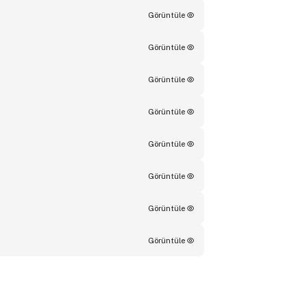
Görüntüle
Görüntüle
Görüntüle
Görüntüle
Görüntüle
Görüntüle
Görüntüle
Görüntüle