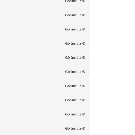
Görüntüle
Görüntüle
Görüntüle
Görüntüle
Görüntüle
Görüntüle
Görüntüle
Görüntüle
Görüntüle
Görüntüle