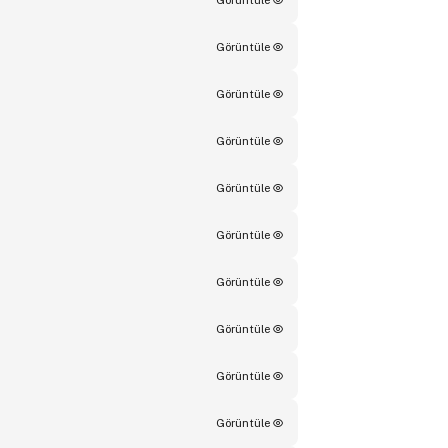
Görüntüle
Görüntüle
Görüntüle
Görüntüle
Görüntüle
Görüntüle
Görüntüle
Görüntüle
Görüntüle