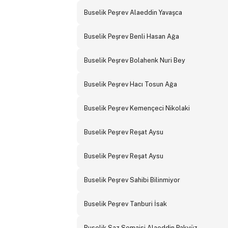
Buselik Peşrev Alaeddin Yavaşca
Buselik Peşrev Benli Hasan Ağa
Buselik Peşrev Bolahenk Nuri Bey
Buselik Peşrev Hacı Tosun Ağa
Buselik Peşrev Kemençeci Nikolaki
Buselik Peşrev Reşat Aysu
Buselik Peşrev Reşat Aysu
Buselik Peşrev Sahibi Bilinmiyor
Buselik Peşrev Tanburi İsak
Buselik Saz Semaisi Alaeddin Pakyüz