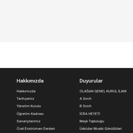
Hakkımızda
Duyurular
Hakkımızda
OLAĞAN GENEL KURUL İLANI
Tarihçemiz
A Sınıfı
Yönetim Kurulu
B Sınıfı
Öğretim Kadrosu
İCRA HEYETİ
Sanatçılarımız
Meşk Topluluğu
Özel Enstrüman Dersleri
Üsküdar Musiki Gönüllüleri