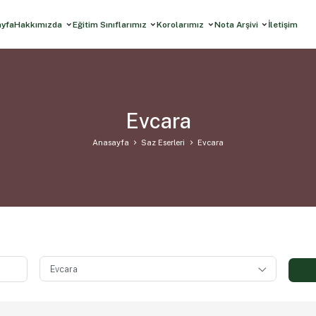
ayfa
Hakkımızda
Eğitim Sınıflarımız
Korolarımız
Nota Arşivi
İletişim
Evcara
Anasayfa
Saz Eserleri
Evcara