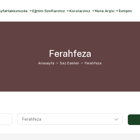
ayfa
Hakkımızda
Eğitim Sınıflarımız
Korolarımız
Nota Arşivi
İletişim
Ferahfeza
Anasayfa
Saz Eserleri
Ferahfeza