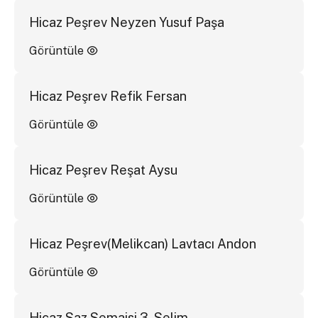
Hicaz Peşrev Neyzen Yusuf Paşa
Görüntüle
Hicaz Peşrev Refik Fersan
Görüntüle
Hicaz Peşrev Reşat Aysu
Görüntüle
Hicaz Peşrev(Melikcan) Lavtacı Andon
Görüntüle
Hicaz Saz Semaisi 3. Selim