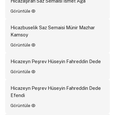
Hicazaşiran Saz Semaisi İsmet Ağa
Görüntüle
Hicazbuselik Saz Semaisi Münir Mazhar
Kamsoy
Görüntüle
Hicazeyn Peşrev Hüseyin Fahreddin Dede
Görüntüle
Hicazeyn Peşrev Hüseyin Fahreddin Dede
Efendi
Görüntüle