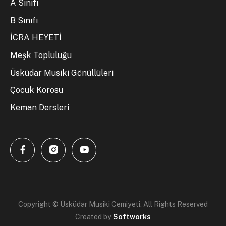
A Sınıfı
B Sınıfı
İCRA HEYETİ
Meşk Topluluğu
Üsküdar Musiki Gönüllüleri
Çocuk Korosu
Keman Dersleri
Copyright © Üsküdar Musiki Cemiyeti. All Rights Reserved
Created by
Softworks