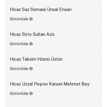
Hicaz Saz Semaisi Ünsal Ensari
Görüntüle
Hicaz Sirto Sultan Aziz
Görüntüle
Hicaz Taksim Hüsnü Üstün
Görüntüle
Hicaz Uzzal Peşrev Kanuni Mehmet Bey
Görüntüle