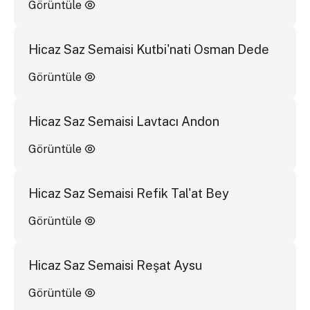
Görüntüle
Hicaz Saz Semaisi Kutbi'nati Osman Dede
Görüntüle
Hicaz Saz Semaisi Lavtacı Andon
Görüntüle
Hicaz Saz Semaisi Refik Tal'at Bey
Görüntüle
Hicaz Saz Semaisi Reşat Aysu
Görüntüle