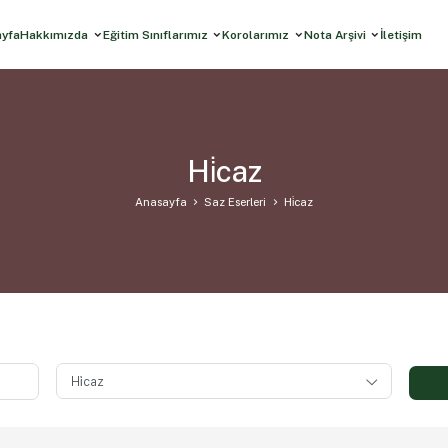
ayfa
Hakkımızda
Eğitim Sınıflarımız
Korolarımız
Nota Arşivi
İletişim
Hi̇caz
Anasayfa
Saz Eserleri
Hi̇caz