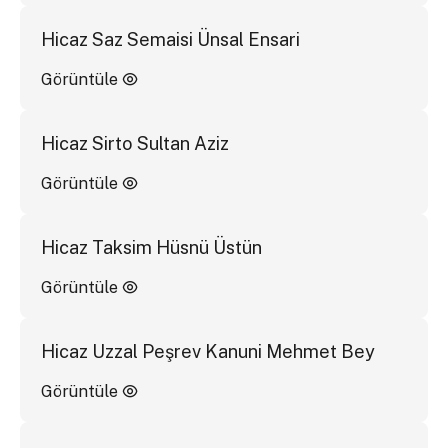
Hicaz Saz Semaisi Ünsal Ensari
Görüntüle
Hicaz Sirto Sultan Aziz
Görüntüle
Hicaz Taksim Hüsnü Üstün
Görüntüle
Hicaz Uzzal Peşrev Kanuni Mehmet Bey
Görüntüle