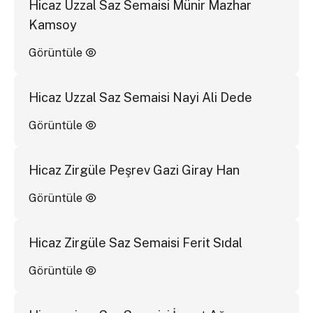
Hicaz Uzzal Saz Semaisi Münir Mazhar
Kamsoy
Görüntüle
Hicaz Uzzal Saz Semaisi Nayi Ali Dede
Görüntüle
Hicaz Zirgüle Peşrev Gazi Giray Han
Görüntüle
Hicaz Zirgüle Saz Semaisi Ferit Sıdal
Görüntüle