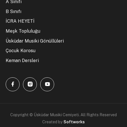
A Sınıfı
B Sınıfı
İCRA HEYETİ
Meşk Topluluğu
Üsküdar Musiki Gönüllüleri
Çocuk Korosu
Keman Dersleri
Copyright © Üsküdar Musiki Cemiyeti. All Rights Reserved
Created by
Softworks