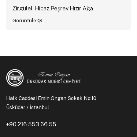
Zirgüleli Hicaz Peşrev Hızır Ağa
Görüntüle
Halk Caddesi Emin Ongan Sokak No:10
Üsküdar / İstanbul
+90 216 553 66 55