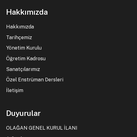
Hakkımızda
Hakkımızda
Tarihçemiz
Yönetim Kurulu
Öğretim Kadrosu
Sanatçılarımız
Özel Enstrüman Dersleri
İletişim
Duyurular
OLAĞAN GENEL KURUL İLANI