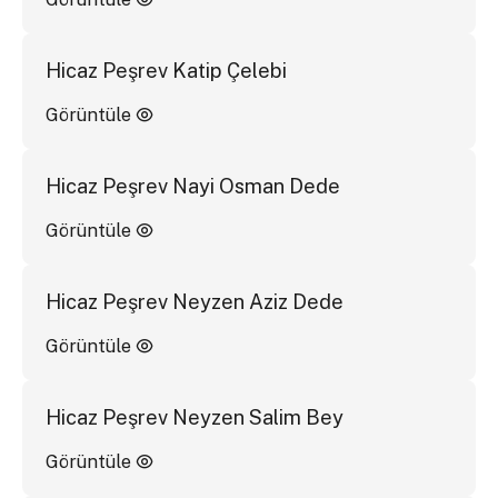
Hicaz Peşrev Katip Çelebi
Görüntüle
Hicaz Peşrev Nayi Osman Dede
Görüntüle
Hicaz Peşrev Neyzen Aziz Dede
Görüntüle
Hicaz Peşrev Neyzen Salim Bey
Görüntüle