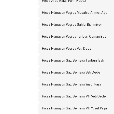
Hicaz Arap Raksı Fahri Kopuz
Hicaz Hümayun Peşrev Musahip Ahmet Ağa
Hicaz Hümayun Peşrev Sahibi Bilinmiyor
Hicaz Hümayun Peşrev Tanburi Osman Bey
Hicaz Hümayun Peşrev Veli Dede
Hicaz Hümayun Saz Semaisi Tanburi İsak
Hicaz Hümayun Saz Semaisi Veli Dede
Hicaz Hümayun Saz Semaisi Yusuf Paşa
Hicaz Hümayun Saz Semaisi[V1] Veli Dede
Hicaz Hümayun Saz Semaisi[V1] Yusuf Paşa