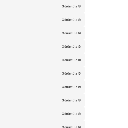
Görüntüle
Görüntüle
Görüntüle
Görüntüle
Görüntüle
Görüntüle
Görüntüle
Görüntüle
Görüntüle
Görüntüle