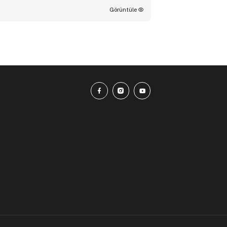
Görüntüle