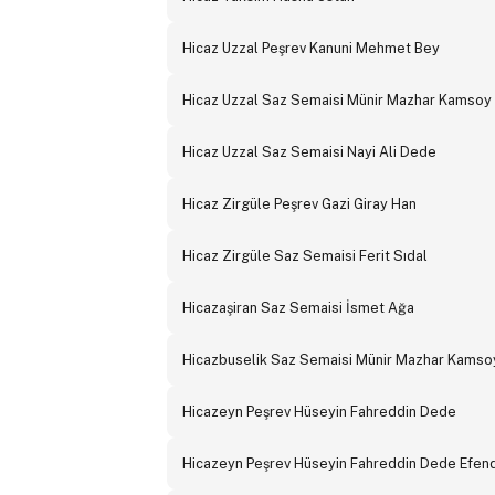
Hicaz Uzzal Peşrev Kanuni Mehmet Bey
Hicaz Uzzal Saz Semaisi Münir Mazhar Kamsoy
Hicaz Uzzal Saz Semaisi Nayi Ali Dede
Hicaz Zirgüle Peşrev Gazi Giray Han
Hicaz Zirgüle Saz Semaisi Ferit Sıdal
Hicazaşiran Saz Semaisi İsmet Ağa
Hicazbuselik Saz Semaisi Münir Mazhar Kamso
Hicazeyn Peşrev Hüseyin Fahreddin Dede
Hicazeyn Peşrev Hüseyin Fahreddin Dede Efend