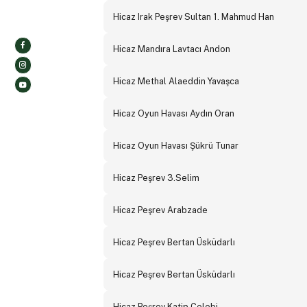
Hicaz Irak Peşrev Sultan 1. Mahmud Han
Hicaz Mandıra Lavtacı Andon
Hicaz Methal Alaeddin Yavaşca
Hicaz Oyun Havası Aydın Oran
Hicaz Oyun Havası Şükrü Tunar
Hicaz Peşrev 3.Selim
Hicaz Peşrev Arabzade
Hicaz Peşrev Bertan Üsküdarlı
Hicaz Peşrev Bertan Üsküdarlı
Hicaz Peşrev Katip Çelebi