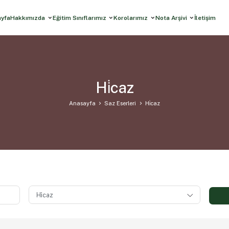
ayfa
Hakkımızda
Eğitim Sınıflarımız
Korolarımız
Nota Arşivi
İletişim
Hi̇caz
Anasayfa
Saz Eserleri
Hi̇caz