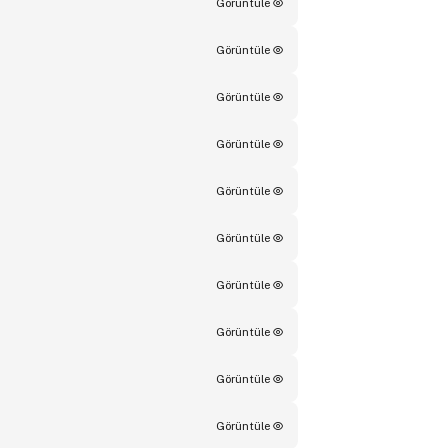
Görüntüle
Görüntüle
Görüntüle
Görüntüle
Görüntüle
Görüntüle
Görüntüle
Görüntüle
Görüntüle
Görüntüle