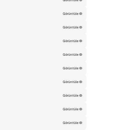
Görüntüle
Görüntüle
Görüntüle
Görüntüle
Görüntüle
Görüntüle
Görüntüle
Görüntüle
Görüntüle