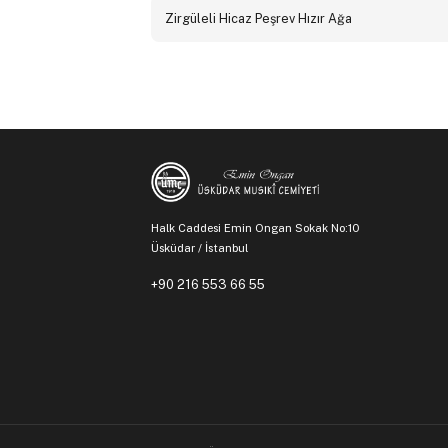
Zirgüleli Hicaz Peşrev Hızır Ağa
Halk Caddesi Emin Ongan Sokak No:10
Üsküdar / İstanbul
+90 216 553 66 55