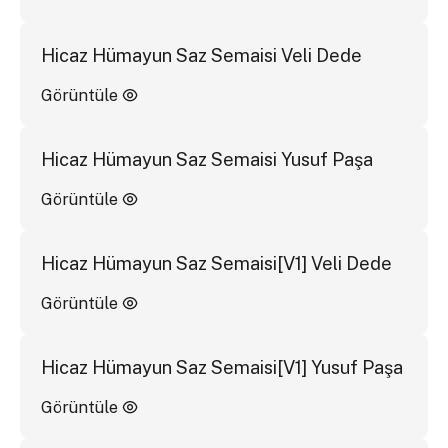
Hicaz Hümayun Saz Semaisi Veli Dede
Görüntüle
Hicaz Hümayun Saz Semaisi Yusuf Paşa
Görüntüle
Hicaz Hümayun Saz Semaisi[V1] Veli Dede
Görüntüle
Hicaz Hümayun Saz Semaisi[V1] Yusuf Paşa
Görüntüle