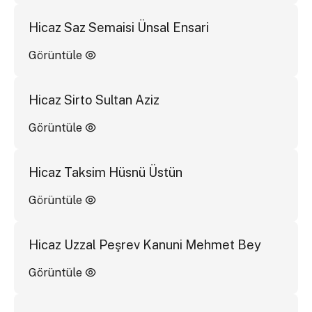
Hicaz Saz Semaisi Ünsal Ensari
Görüntüle
Hicaz Sirto Sultan Aziz
Görüntüle
Hicaz Taksim Hüsnü Üstün
Görüntüle
Hicaz Uzzal Peşrev Kanuni Mehmet Bey
Görüntüle