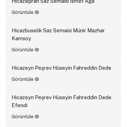
Hicazaşiran Saz Semaisi İsmet Ağa
Görüntüle
Hicazbuselik Saz Semaisi Münir Mazhar
Kamsoy
Görüntüle
Hicazeyn Peşrev Hüseyin Fahreddin Dede
Görüntüle
Hicazeyn Peşrev Hüseyin Fahreddin Dede
Efendi
Görüntüle