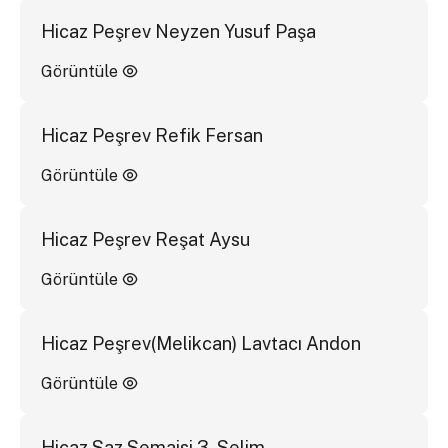
Hicaz Peşrev Neyzen Yusuf Paşa
Görüntüle
Hicaz Peşrev Refik Fersan
Görüntüle
Hicaz Peşrev Reşat Aysu
Görüntüle
Hicaz Peşrev(Melikcan) Lavtacı Andon
Görüntüle
Hicaz Saz Semaisi 3. Selim