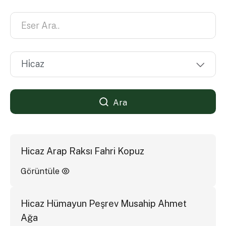
Ara
Hicaz Arap Raksı Fahri Kopuz
Görüntüle
Hicaz Hümayun Peşrev Musahip Ahmet
Ağa