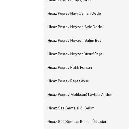
Hicaz Peşrev Nayi Osman Dede
Hicaz Peşrev Neyzen Aziz Dede
Hicaz Peşrev Neyzen Salim Bey
Hicaz Peşrev Neyzen Yusuf Paşa
Hicaz Peşrev Refik Fersan
Hicaz Peşrev Reşat Aysu
Hicaz Peşrev(Melikcan) Lavtacı Andon
Hicaz Saz Semaisi 3. Selim
Hicaz Saz Semaisi Bertan Üsküdarlı