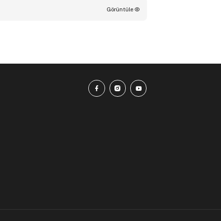
Görüntüle