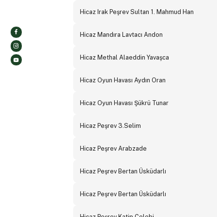
Hicaz Irak Peşrev Sultan 1. Mahmud Han
Hicaz Mandıra Lavtacı Andon
Hicaz Methal Alaeddin Yavaşca
Hicaz Oyun Havası Aydın Oran
Hicaz Oyun Havası Şükrü Tunar
Hicaz Peşrev 3.Selim
Hicaz Peşrev Arabzade
Hicaz Peşrev Bertan Üsküdarlı
Hicaz Peşrev Bertan Üsküdarlı
Hicaz Peşrev Katip Çelebi