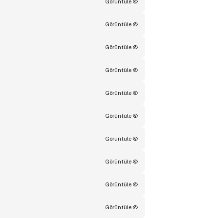
Görüntüle
Görüntüle
Görüntüle
Görüntüle
Görüntüle
Görüntüle
Görüntüle
Görüntüle
Görüntüle
Görüntüle