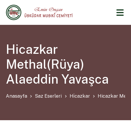
Hicazkar
Methal(Rüya)
Alaeddin Yavaşca
Anasayfa
Saz Eserleri
Hi̇cazkar
Hicazkar Meth