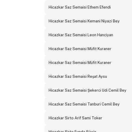
Hicazkar Saz Semaisi Ethem Efendi
Hicazkar Saz Semaisi Kemani Niyazi Bey
Hicazkar Saz Semaisi Leon Hanciyan
Hicazkar Saz Semaisi Müfit Kuraner
Hicazkar Saz Semaisi Müfit Kuraner
Hicazkar Saz Semaisi Reşat Aysu
Hicazkar Saz Semaisi Şekerci Udi Cemil Bey
Hicazkar Saz Semaisi Tanburi Cemil Bey
Hicazkar Sirto Arif Sami Toker
Hicazkar Sirto Funda Süyür