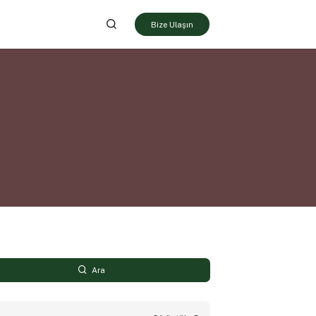
Bize Ulaşın
Ara