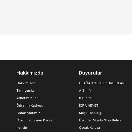
Hakkımızda
Duyurular
Hakkımızda
OLAĞAN GENEL KURUL İLANI
Tarihçemiz
A Sınıfı
Yönetim Kurulu
B Sınıfı
Öğretim Kadrosu
İCRA HEYETİ
Sanatçılarımız
Meşk Topluluğu
Özel Enstrüman Dersleri
Üsküdar Musiki Gönüllüleri
İletişim
Çocuk Korosu