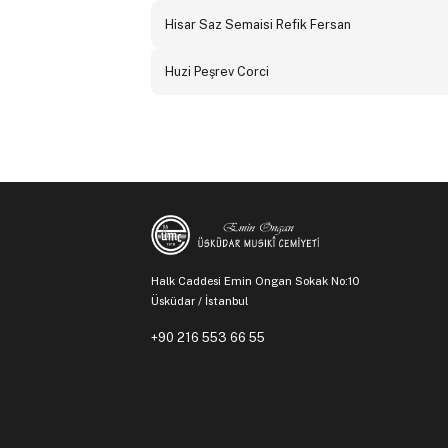
Hisar Saz Semaisi Refik Fersan
Huzi Peşrev Corci
Halk Caddesi Emin Ongan Sokak No:10
Üsküdar / İstanbul
+90 216 553 66 55