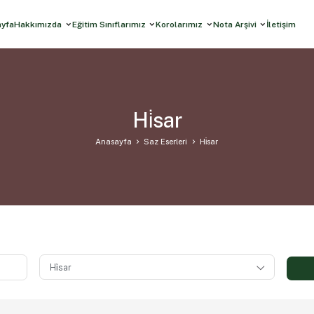
ayfa
Hakkımızda
Eğitim Sınıflarımız
Korolarımız
Nota Arşivi
İletişim
Hi̇sar
Anasayfa
Saz Eserleri
Hi̇sar