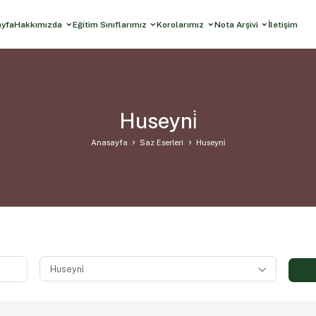
ayfa
Hakkımızda
Eğitim Sınıflarımız
Korolarımız
Nota Arşivi
İletişim
Huseyni̇
Anasayfa
Saz Eserleri
Huseyni̇