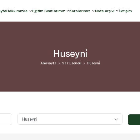
ayfa
Hakkımızda
Eğitim Sınıflarımız
Korolarımız
Nota Arşivi
İletişim
Huseyni̇
Anasayfa
Saz Eserleri
Huseyni̇