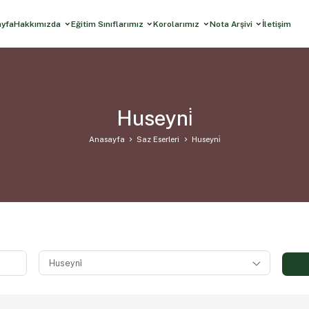
ayfa
Hakkımızda
Eğitim Sınıflarımız
Korolarımız
Nota Arşivi
İletişim
Huseyni̇
Anasayfa
Saz Eserleri
Huseyni̇