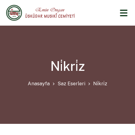
Ni̇kri̇z
Anasayfa
Saz Eserleri
Ni̇kri̇z