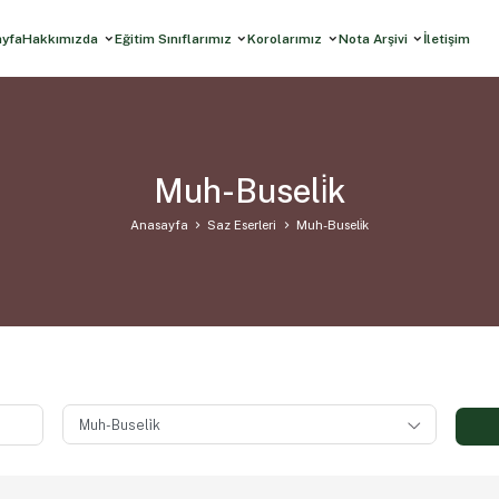
ayfa
Hakkımızda
Eğitim Sınıflarımız
Korolarımız
Nota Arşivi
İletişim
Muh-Buseli̇k
Anasayfa
Saz Eserleri
Muh-Buseli̇k