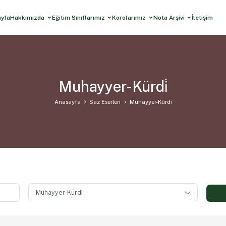
ayfa
Hakkımızda
Eğitim Sınıflarımız
Korolarımız
Nota Arşivi
İletişim
Muhayyer-Kürdi̇
Anasayfa
Saz Eserleri
Muhayyer-Kürdi̇