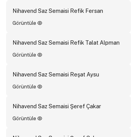
Nihavend Saz Semaisi Refik Fersan
Görüntüle
Nihavend Saz Semaisi Refik Talat Alpman
Görüntüle
Nihavend Saz Semaisi Reşat Aysu
Görüntüle
Nihavend Saz Semaisi Şeref Çakar
Görüntüle