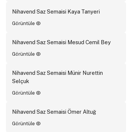
Nihavend Saz Semaisi Kaya Tanyeri
Görüntüle
Nihavend Saz Semaisi Mesud Cemil Bey
Görüntüle
Nihavend Saz Semaisi Münir Nurettin
Selçuk
Görüntüle
Nihavend Saz Semaisi Ömer Altuğ
Görüntüle