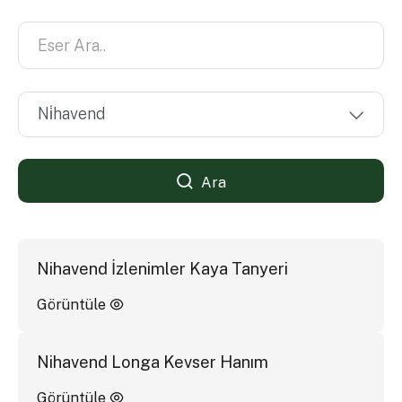
Ara
Nihavend İzlenimler Kaya Tanyeri
Görüntüle
Nihavend Longa Kevser Hanım
Görüntüle