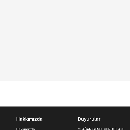
Hakkımızda
Duyurular
Hakkımızda
OLAĞAN GENEL KURUL İLANI