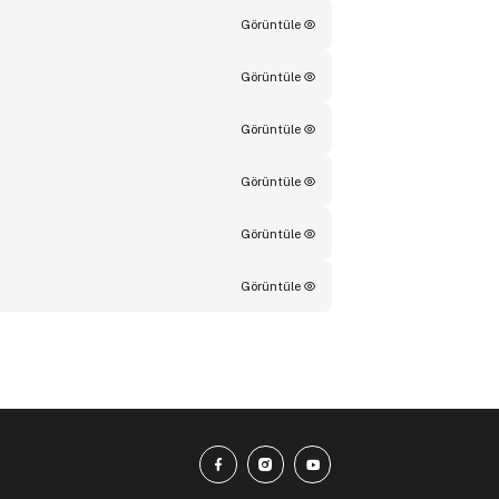
Görüntüle
Görüntüle
Görüntüle
Görüntüle
Görüntüle
Görüntüle