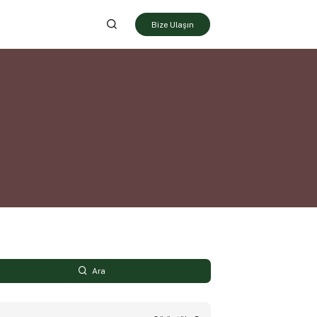
Bize Ulaşın
Ara