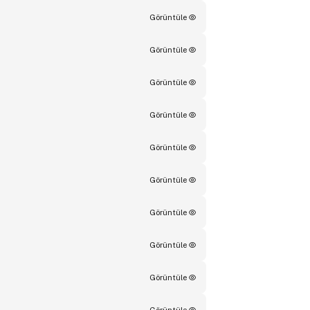
Görüntüle
Görüntüle
Görüntüle
Görüntüle
Görüntüle
Görüntüle
Görüntüle
Görüntüle
Görüntüle
Görüntüle