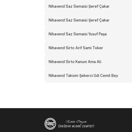
Nihavend Saz Semaisi Şeref Çakar
Nihavend Saz Semaisi Şeref Çakar
Nihavend Saz Semaisi Yusuf Paşa
Nihavend Sirto Arif Sami Toker
Nihavend Sirto Kanuni Ama Ali
Nihavend Taksim Şekerci Udi Cemil Bey