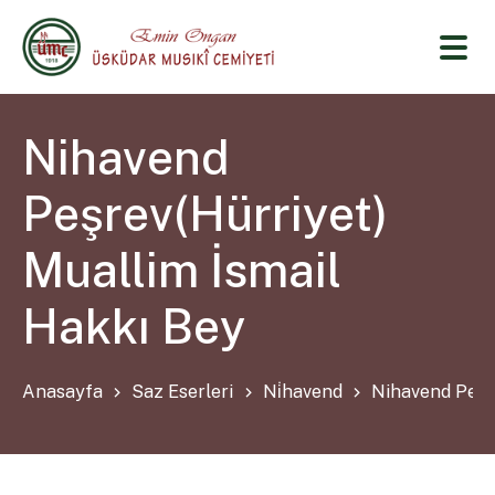
Nihavend
Peşrev(Hürriyet)
Muallim İsmail
Hakkı Bey
Anasayfa
Saz Eserleri
Ni̇havend
Nihavend Peşre