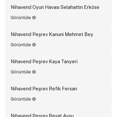
Nihavend Oyun Havası Selahattin Erköse
Görüntüle
Nihavend Peşrev Kanuni Mehmet Bey
Görüntüle
Nihavend Peşrev Kaya Tanyeri
Görüntüle
Nihavend Peşrev Refik Fersan
Görüntüle
Nihavend Peşrev Reşat Aysu