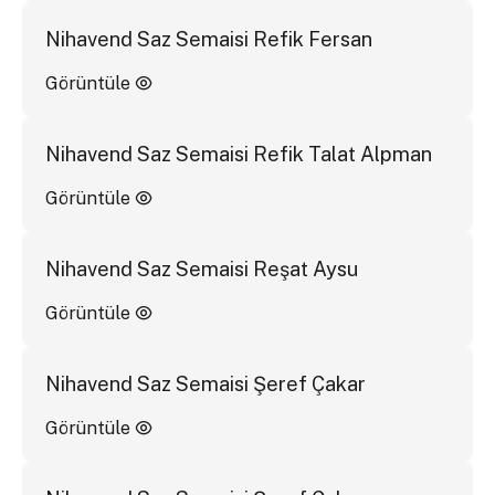
Nihavend Saz Semaisi Refik Fersan
Görüntüle
Nihavend Saz Semaisi Refik Talat Alpman
Görüntüle
Nihavend Saz Semaisi Reşat Aysu
Görüntüle
Nihavend Saz Semaisi Şeref Çakar
Görüntüle