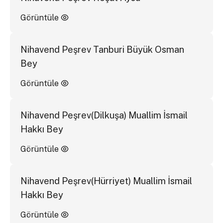
Görüntüle
Nihavend Peşrev Tanburi Büyük Osman
Bey
Görüntüle
Nihavend Peşrev(Dilkuşa) Muallim İsmail
Hakkı Bey
Görüntüle
Nihavend Peşrev(Hürriyet) Muallim İsmail
Hakkı Bey
Görüntüle