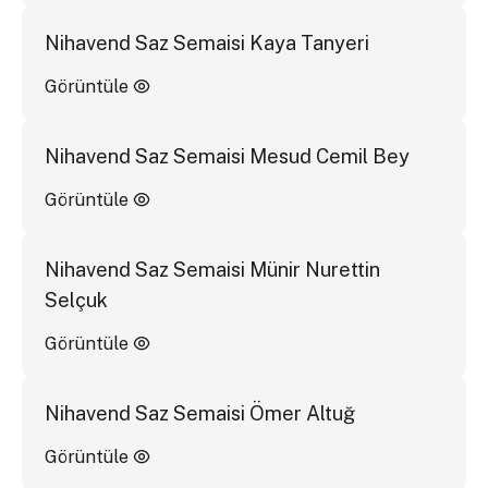
Nihavend Saz Semaisi Kaya Tanyeri
Görüntüle
Nihavend Saz Semaisi Mesud Cemil Bey
Görüntüle
Nihavend Saz Semaisi Münir Nurettin
Selçuk
Görüntüle
Nihavend Saz Semaisi Ömer Altuğ
Görüntüle