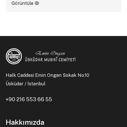
Görüntüle
Halk Caddesi Emin Ongan Sokak No:10
Üsküdar / İstanbul
+90 216 553 66 55
Hakkımızda