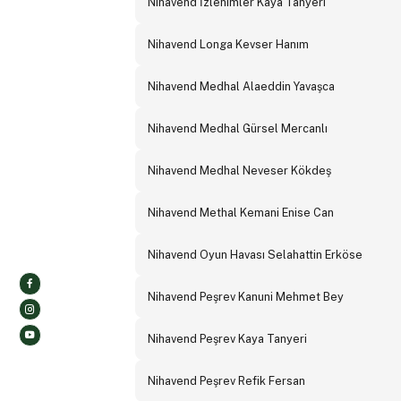
Nihavend İzlenimler Kaya Tanyeri
Nihavend Longa Kevser Hanım
Nihavend Medhal Alaeddin Yavaşca
Nihavend Medhal Gürsel Mercanlı
Nihavend Medhal Neveser Kökdeş
Nihavend Methal Kemani Enise Can
Nihavend Oyun Havası Selahattin Erköse
Nihavend Peşrev Kanuni Mehmet Bey
Nihavend Peşrev Kaya Tanyeri
Nihavend Peşrev Refik Fersan