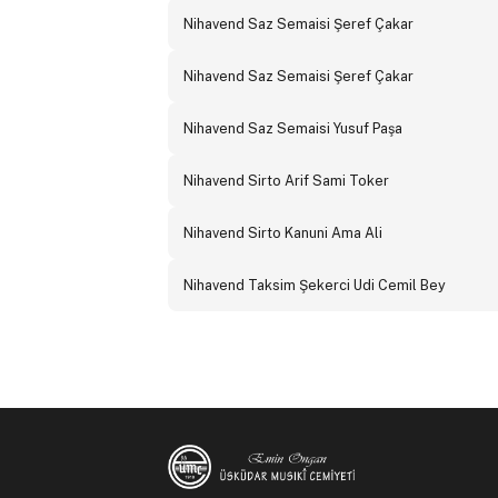
Nihavend Saz Semaisi Şeref Çakar
Nihavend Saz Semaisi Şeref Çakar
Nihavend Saz Semaisi Yusuf Paşa
Nihavend Sirto Arif Sami Toker
Nihavend Sirto Kanuni Ama Ali
Nihavend Taksim Şekerci Udi Cemil Bey