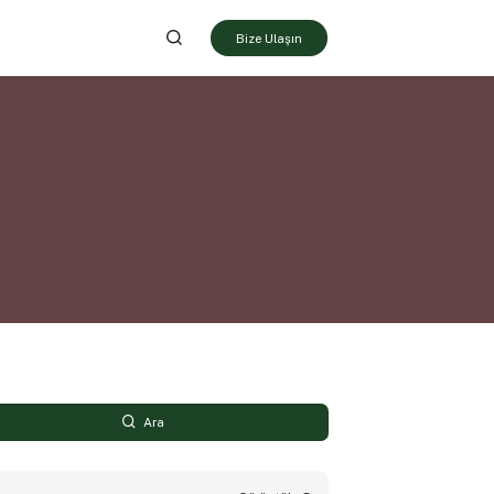
Bize Ulaşın
Ara