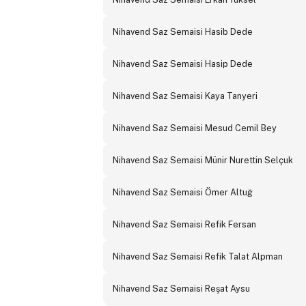
Nihavend Saz Semaisi Hasib Dede
Nihavend Saz Semaisi Hasip Dede
Nihavend Saz Semaisi Kaya Tanyeri
Nihavend Saz Semaisi Mesud Cemil Bey
Nihavend Saz Semaisi Münir Nurettin Selçuk
Nihavend Saz Semaisi Ömer Altuğ
Nihavend Saz Semaisi Refik Fersan
Nihavend Saz Semaisi Refik Talat Alpman
Nihavend Saz Semaisi Reşat Aysu