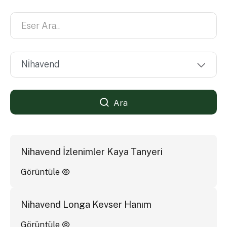
Ara
Nihavend İzlenimler Kaya Tanyeri
Görüntüle
Nihavend Longa Kevser Hanım
Görüntüle