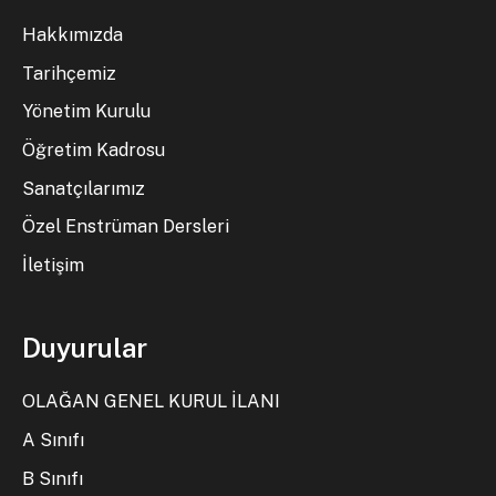
Hakkımızda
Tarihçemiz
Yönetim Kurulu
Öğretim Kadrosu
Sanatçılarımız
Özel Enstrüman Dersleri
İletişim
Duyurular
OLAĞAN GENEL KURUL İLANI
A Sınıfı
B Sınıfı