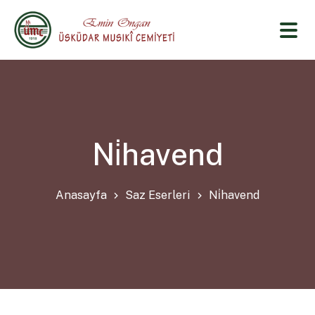
Ni̇havend
Anasayfa
Saz Eserleri
Ni̇havend