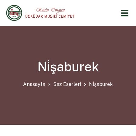
Ni̇şaburek
Anasayfa
Saz Eserleri
Ni̇şaburek