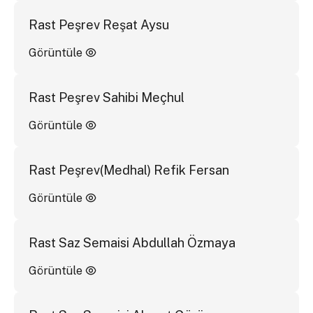
Rast Peşrev Reşat Aysu
Görüntüle
Rast Peşrev Sahibi Meçhul
Görüntüle
Rast Peşrev(Medhal) Refik Fersan
Görüntüle
Rast Saz Semaisi Abdullah Özmaya
Görüntüle