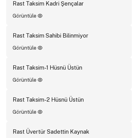
Rast Taksim Kadri Şençalar
Görüntüle
Rast Taksim Sahibi Bilinmiyor
Görüntüle
Rast Taksim-1 Hüsnü Üstün
Görüntüle
Rast Taksim-2 Hüsnü Üstün
Görüntüle
Rast Üvertür Sadettin Kaynak