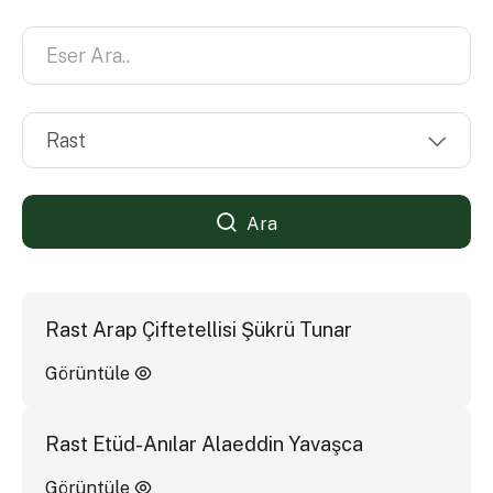
Ara
Rast Arap Çiftetellisi Şükrü Tunar
Görüntüle
Rast Etüd-Anılar Alaeddin Yavaşca
Görüntüle