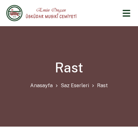
Rast
Anasayfa
Saz Eserleri
Rast