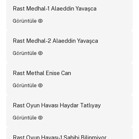
Rast Medhal-1 Alaeddin Yavaşca
Görüntüle
Rast Medhal-2 Alaeddin Yavaşca
Görüntüle
Rast Methal Enise Can
Görüntüle
Rast Oyun Havası Haydar Tatlıyay
Görüntüle
Rast Oyun Havası-1 Sahibi Bilinmiyor