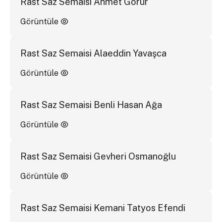
Rast Saz Semaisi Ahmet Görür
Görüntüle
Rast Saz Semaisi Alaeddin Yavaşca
Görüntüle
Rast Saz Semaisi Benli Hasan Ağa
Görüntüle
Rast Saz Semaisi Gevheri Osmanoğlu
Görüntüle
Rast Saz Semaisi Kemani Tatyos Efendi