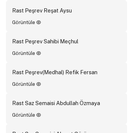
Rast Peşrev Reşat Aysu
Görüntüle
Rast Peşrev Sahibi Meçhul
Görüntüle
Rast Peşrev(Medhal) Refik Fersan
Görüntüle
Rast Saz Semaisi Abdullah Özmaya
Görüntüle