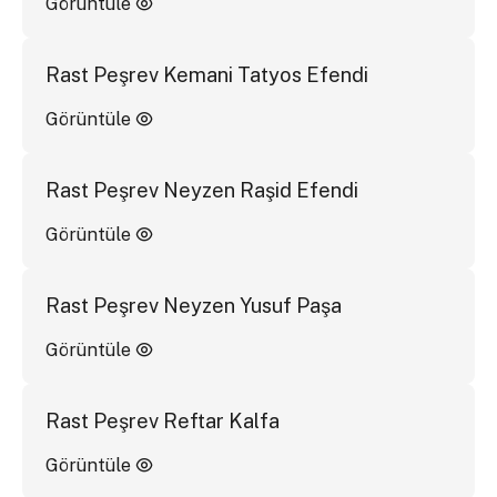
Görüntüle
Rast Peşrev Kemani Tatyos Efendi
Görüntüle
Rast Peşrev Neyzen Raşid Efendi
Görüntüle
Rast Peşrev Neyzen Yusuf Paşa
Görüntüle
Rast Peşrev Reftar Kalfa
Görüntüle