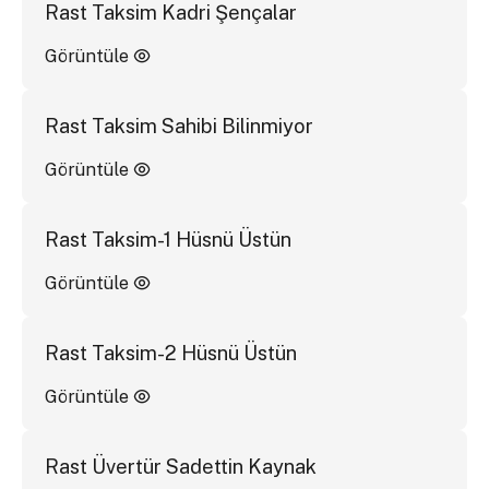
Rast Taksim Kadri Şençalar
Görüntüle
Rast Taksim Sahibi Bilinmiyor
Görüntüle
Rast Taksim-1 Hüsnü Üstün
Görüntüle
Rast Taksim-2 Hüsnü Üstün
Görüntüle
Rast Üvertür Sadettin Kaynak