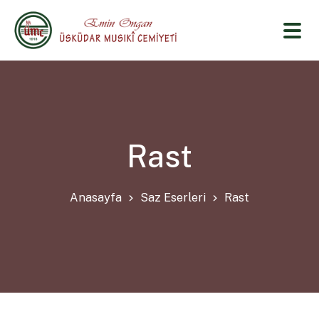
Rast
Anasayfa
Saz Eserleri
Rast