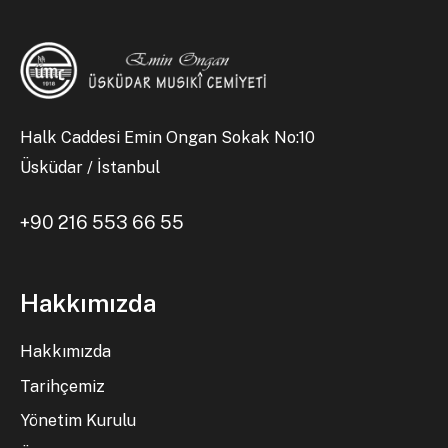
Halk Caddesi Emin Ongan Sokak No:10
Üsküdar / İstanbul
+90 216 553 66 55
Hakkımızda
Hakkımızda
Tarihçemiz
Yönetim Kurulu