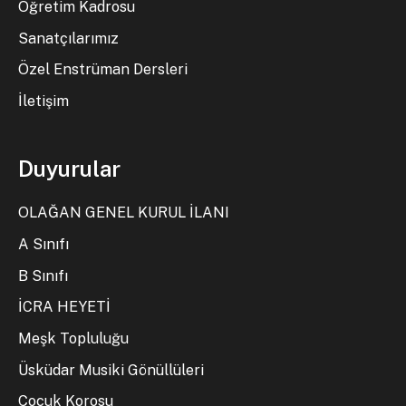
Öğretim Kadrosu
Sanatçılarımız
Özel Enstrüman Dersleri
İletişim
Duyurular
OLAĞAN GENEL KURUL İLANI
A Sınıfı
B Sınıfı
İCRA HEYETİ
Meşk Topluluğu
Üsküdar Musiki Gönüllüleri
Çocuk Korosu