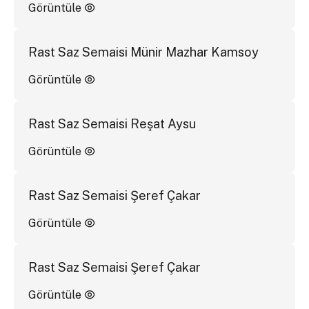
Görüntüle
Rast Saz Semaisi Münir Mazhar Kamsoy
Görüntüle
Rast Saz Semaisi Reşat Aysu
Görüntüle
Rast Saz Semaisi Şeref Çakar
Görüntüle
Rast Saz Semaisi Şeref Çakar
Görüntüle