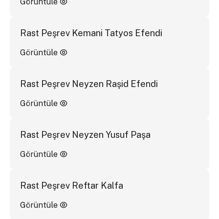
Görüntüle
Rast Peşrev Kemani Tatyos Efendi
Görüntüle
Rast Peşrev Neyzen Raşid Efendi
Görüntüle
Rast Peşrev Neyzen Yusuf Paşa
Görüntüle
Rast Peşrev Reftar Kalfa
Görüntüle