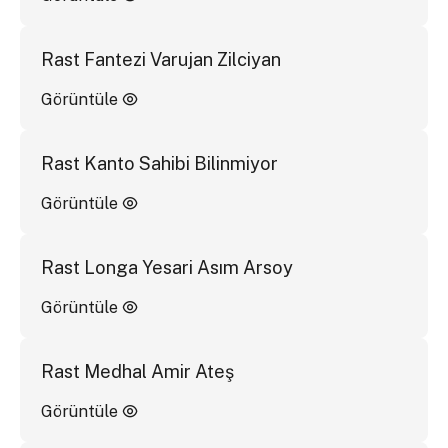
Rast Fantezi Varujan Zilciyan
Görüntüle
Rast Kanto Sahibi Bilinmiyor
Görüntüle
Rast Longa Yesari Asım Arsoy
Görüntüle
Rast Medhal Amir Ateş
Görüntüle