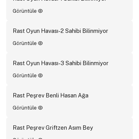
Görüntüle
Rast Oyun Havası-2 Sahibi Bilinmiyor
Görüntüle
Rast Oyun Havası-3 Sahibi Bilinmiyor
Görüntüle
Rast Peşrev Benli Hasan Ağa
Görüntüle
Rast Peşrev Griftzen Asım Bey