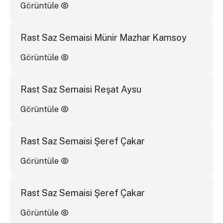
Görüntüle
Rast Saz Semaisi Münir Mazhar Kamsoy
Görüntüle
Rast Saz Semaisi Reşat Aysu
Görüntüle
Rast Saz Semaisi Şeref Çakar
Görüntüle
Rast Saz Semaisi Şeref Çakar
Görüntüle