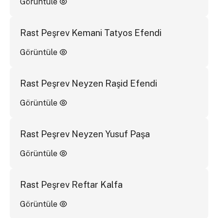
Görüntüle
Rast Peşrev Kemani Tatyos Efendi
Görüntüle
Rast Peşrev Neyzen Raşid Efendi
Görüntüle
Rast Peşrev Neyzen Yusuf Paşa
Görüntüle
Rast Peşrev Reftar Kalfa
Görüntüle