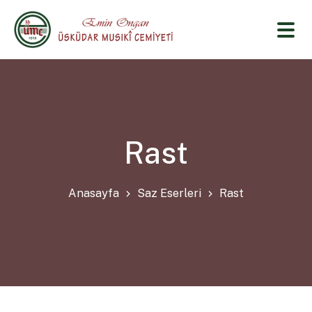
Rast
Anasayfa
Saz Eserleri
Rast