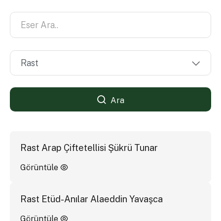
Ara
Rast Arap Çiftetellisi Şükrü Tunar
Görüntüle
Rast Etüd-Anılar Alaeddin Yavaşca
Görüntüle