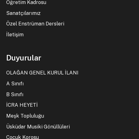
Öğretim Kadrosu
Sanatçılarımız
Özel Enstrüman Dersleri
İletişim
Duyurular
OLAĞAN GENEL KURUL İLANI
A Sınıfı
B Sınıfı
İCRA HEYETİ
Meşk Topluluğu
Üsküdar Musiki Gönüllüleri
Çocuk Korosu