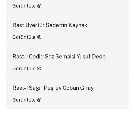
Görüntüle
Rast Uvertür Sadettin Kaynak
Görüntüle
Rast-I Cedid Saz Semaisi Yusuf Dede
Görüntüle
Rast-I Sagir Peşrev Çoban Giray
Görüntüle