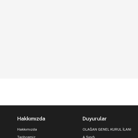
Hakkımızda
Duyurular
Hakkımızda
OLAĞAN GENEL KURUL İLANI
Tarihçemiz
A Sınıfı