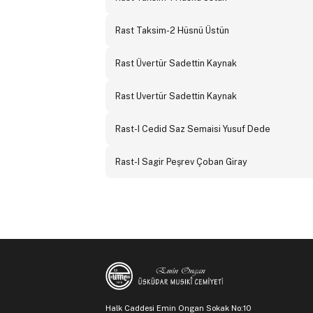
Rast Taksim-2 Hüsnü Üstün
Rast Üvertür Sadettin Kaynak
Rast Uvertür Sadettin Kaynak
Rast-I Cedid Saz Semaisi Yusuf Dede
Rast-I Sagir Peşrev Çoban Giray
Halk Caddesi Emin Ongan Sokak No:10