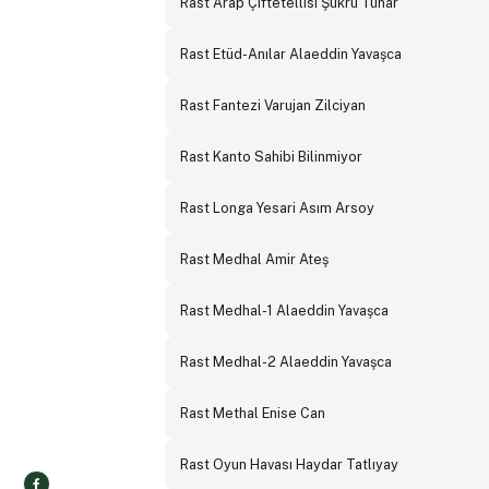
Rast Arap Çiftetellisi Şükrü Tunar
Rast Etüd-Anılar Alaeddin Yavaşca
Rast Fantezi Varujan Zilciyan
Rast Kanto Sahibi Bilinmiyor
Rast Longa Yesari Asım Arsoy
Rast Medhal Amir Ateş
Rast Medhal-1 Alaeddin Yavaşca
Rast Medhal-2 Alaeddin Yavaşca
Rast Methal Enise Can
Rast Oyun Havası Haydar Tatlıyay