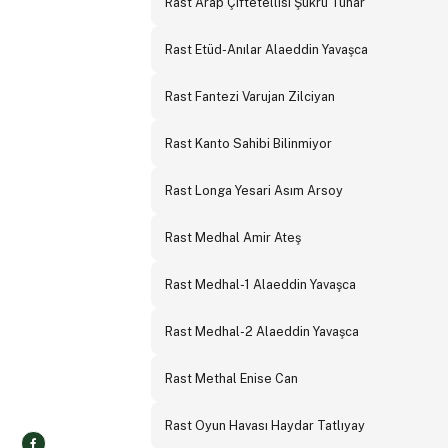
Rast Arap Çiftetellisi Şükrü Tunar
Rast Etüd-Anılar Alaeddin Yavaşca
Rast Fantezi Varujan Zilciyan
Rast Kanto Sahibi Bilinmiyor
Rast Longa Yesari Asım Arsoy
Rast Medhal Amir Ateş
Rast Medhal-1 Alaeddin Yavaşca
Rast Medhal-2 Alaeddin Yavaşca
Rast Methal Enise Can
Rast Oyun Havası Haydar Tatlıyay