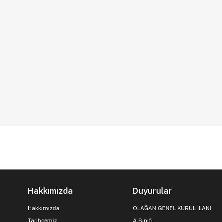
Hakkımızda
Duyurular
Hakkımızda
OLAĞAN GENEL KURUL İLANI
Tarihçemiz
A Sınıfı