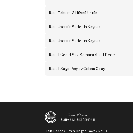
Rast Taksim-2 Hüsnü Üstün
Rast Üvertür Sadettin Kaynak
Rast Uvertür Sadettin Kaynak
Rast-I Cedid Saz Semaisi Yusuf Dede
Rast-I Sagir Peşrev Çoban Giray
Halk Caddesi Emin Ongan Sokak No:10