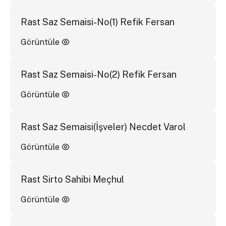
Rast Saz Semaisi-No(1) Refik Fersan
Görüntüle
Rast Saz Semaisi-No(2) Refik Fersan
Görüntüle
Rast Saz Semaisi(İşveler) Necdet Varol
Görüntüle
Rast Sirto Sahibi Meçhul
Görüntüle