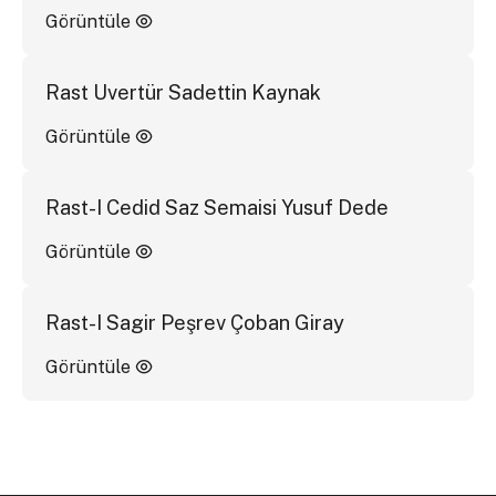
Görüntüle
Rast Uvertür Sadettin Kaynak
Görüntüle
Rast-I Cedid Saz Semaisi Yusuf Dede
Görüntüle
Rast-I Sagir Peşrev Çoban Giray
Görüntüle