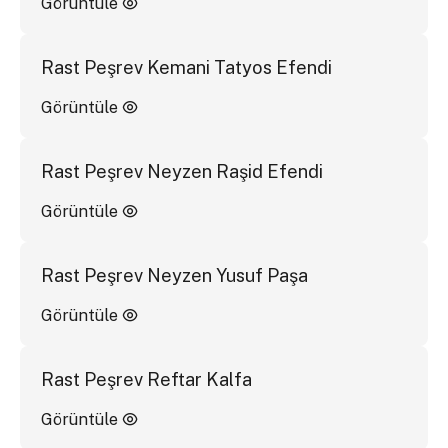
Görüntüle
Rast Peşrev Kemani Tatyos Efendi
Görüntüle
Rast Peşrev Neyzen Raşid Efendi
Görüntüle
Rast Peşrev Neyzen Yusuf Paşa
Görüntüle
Rast Peşrev Reftar Kalfa
Görüntüle