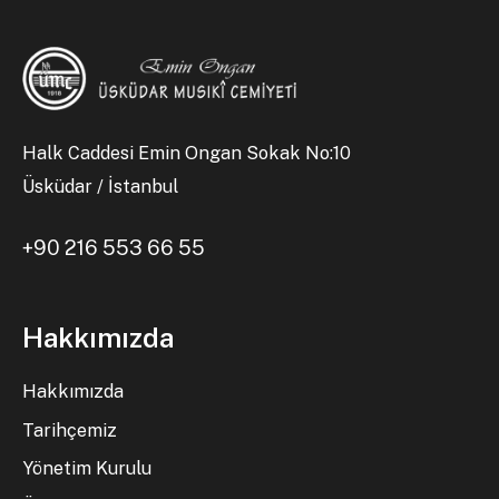
Halk Caddesi Emin Ongan Sokak No:10
Üsküdar / İstanbul
+90 216 553 66 55
Hakkımızda
Hakkımızda
Tarihçemiz
Yönetim Kurulu