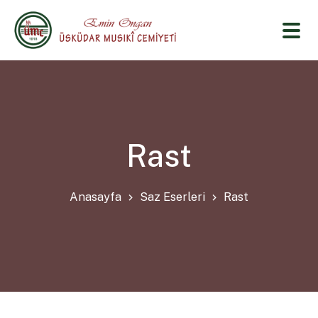
Rast
Anasayfa
Saz Eserleri
Rast