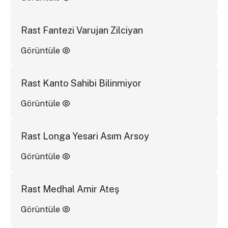
Rast Fantezi Varujan Zilciyan
Görüntüle
Rast Kanto Sahibi Bilinmiyor
Görüntüle
Rast Longa Yesari Asım Arsoy
Görüntüle
Rast Medhal Amir Ateş
Görüntüle