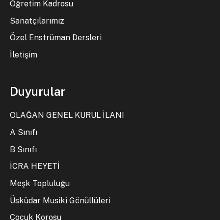
Öğretim Kadrosu
Sanatçılarımız
Özel Enstrüman Dersleri
İletişim
Duyurular
OLAĞAN GENEL KURUL İLANI
A Sınıfı
B Sınıfı
İCRA HEYETİ
Meşk Topluluğu
Üsküdar Musiki Gönüllüleri
Çocuk Korosu