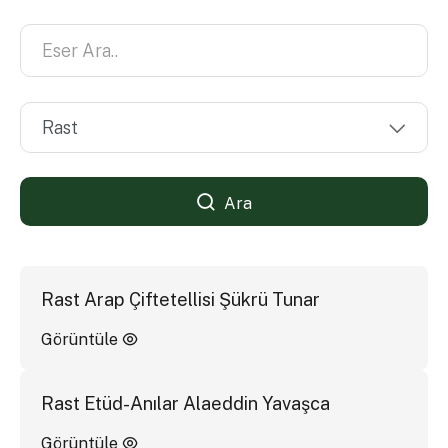
Ara
Rast Arap Çiftetellisi Şükrü Tunar
Görüntüle
Rast Etüd-Anılar Alaeddin Yavaşca
Görüntüle