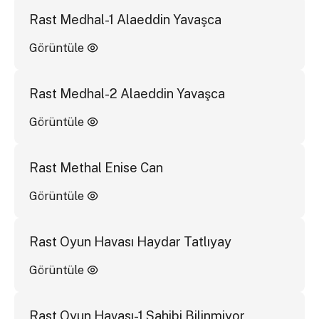
Rast Medhal-1 Alaeddin Yavaşca
Görüntüle
Rast Medhal-2 Alaeddin Yavaşca
Görüntüle
Rast Methal Enise Can
Görüntüle
Rast Oyun Havası Haydar Tatlıyay
Görüntüle
Rast Oyun Havası-1 Sahibi Bilinmiyor