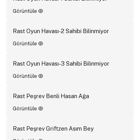
Görüntüle
Rast Oyun Havası-2 Sahibi Bilinmiyor
Görüntüle
Rast Oyun Havası-3 Sahibi Bilinmiyor
Görüntüle
Rast Peşrev Benli Hasan Ağa
Görüntüle
Rast Peşrev Griftzen Asım Bey