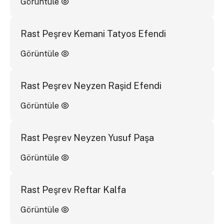
Görüntüle
Rast Peşrev Kemani Tatyos Efendi
Görüntüle
Rast Peşrev Neyzen Raşid Efendi
Görüntüle
Rast Peşrev Neyzen Yusuf Paşa
Görüntüle
Rast Peşrev Reftar Kalfa
Görüntüle