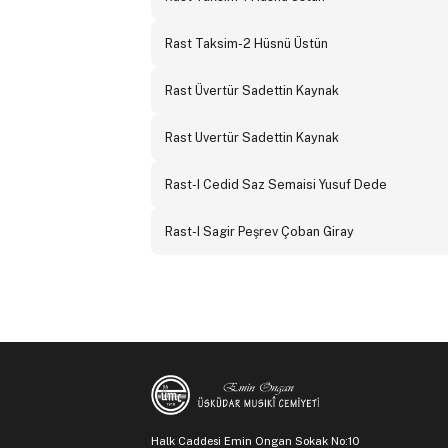
Rast Taksim-2 Hüsnü Üstün
Rast Üvertür Sadettin Kaynak
Rast Uvertür Sadettin Kaynak
Rast-I Cedid Saz Semaisi Yusuf Dede
Rast-I Sagir Peşrev Çoban Giray
Halk Caddesi Emin Ongan Sokak No:10