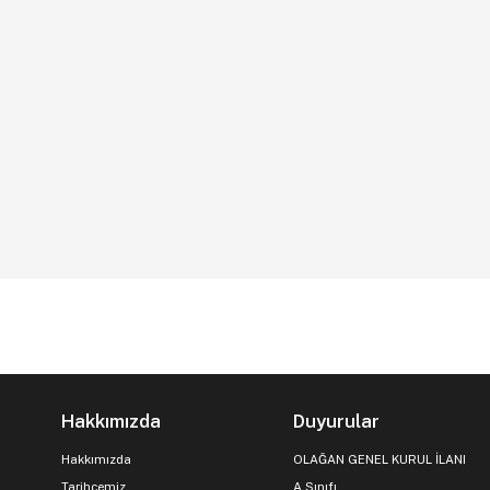
Hakkımızda
Duyurular
Hakkımızda
OLAĞAN GENEL KURUL İLANI
Tarihçemiz
A Sınıfı