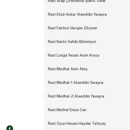
Rast Arap Çiftetellisi Şükrü Tunar
Rast Etüd-Anılar Alaeddin Yavaşca
Rast Fantezi Varujan Zilciyan
Rast Kanto Sahibi Bilinmiyor
Rast Longa Yesari Asım Arsoy
Rast Medhal Amir Ateş
Rast Medhal-1 Alaeddin Yavaşca
Rast Medhal-2 Alaeddin Yavaşca
Rast Methal Enise Can
Rast Oyun Havası Haydar Tatlıyay