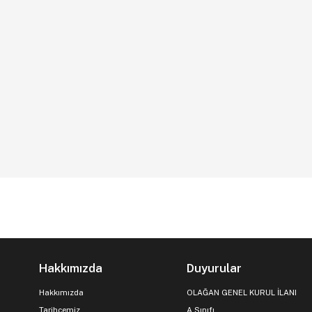
Hakkımızda
Duyurular
Hakkımızda
OLAĞAN GENEL KURUL İLANI
Tarihçemiz
A Sınıfı