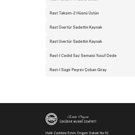
Rast Taksim-2 Hüsnü Üstün
Rast Üvertür Sadettin Kaynak
Rast Uvertür Sadettin Kaynak
Rast-I Cedid Saz Semaisi Yusuf Dede
Rast-I Sagir Peşrev Çoban Giray
Halk Caddesi Emin Ongan Sokak No:10