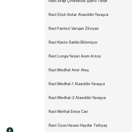
Rast Arap Çiftetellisi Şükrü Tunar
Rast Etüd-Anılar Alaeddin Yavaşca
Rast Fantezi Varujan Zilciyan
Rast Kanto Sahibi Bilinmiyor
Rast Longa Yesari Asım Arsoy
Rast Medhal Amir Ateş
Rast Medhal-1 Alaeddin Yavaşca
Rast Medhal-2 Alaeddin Yavaşca
Rast Methal Enise Can
Rast Oyun Havası Haydar Tatlıyay