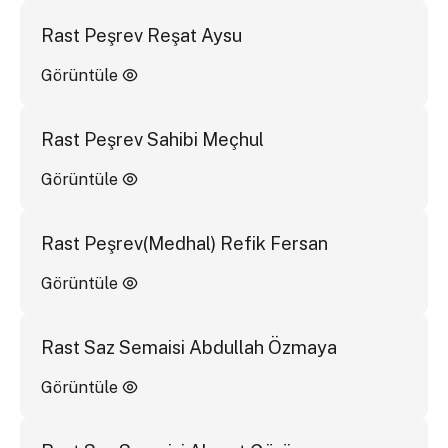
Rast Peşrev Reşat Aysu
Görüntüle
Rast Peşrev Sahibi Meçhul
Görüntüle
Rast Peşrev(Medhal) Refik Fersan
Görüntüle
Rast Saz Semaisi Abdullah Özmaya
Görüntüle