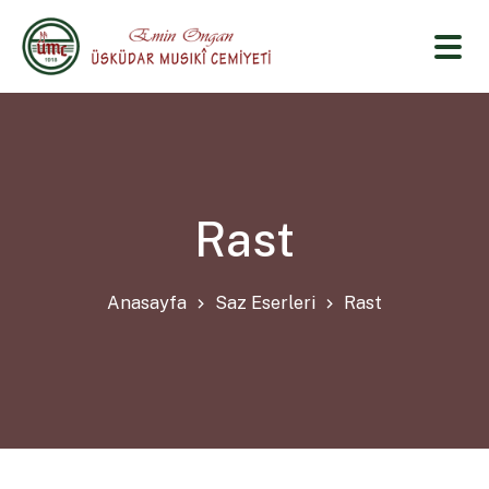
Rast
Anasayfa
Saz Eserleri
Rast