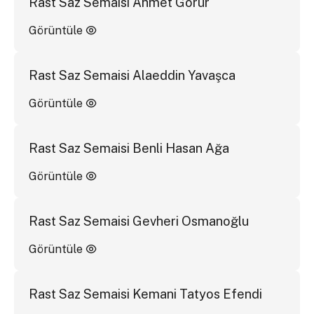
Rast Saz Semaisi Ahmet Görür
Görüntüle
Rast Saz Semaisi Alaeddin Yavaşca
Görüntüle
Rast Saz Semaisi Benli Hasan Ağa
Görüntüle
Rast Saz Semaisi Gevheri Osmanoğlu
Görüntüle
Rast Saz Semaisi Kemani Tatyos Efendi