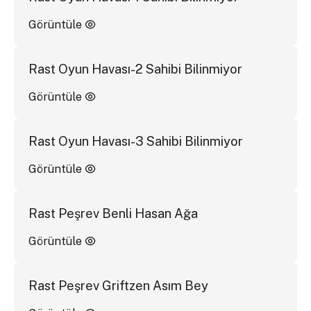
Görüntüle
Rast Oyun Havası-2 Sahibi Bilinmiyor
Görüntüle
Rast Oyun Havası-3 Sahibi Bilinmiyor
Görüntüle
Rast Peşrev Benli Hasan Ağa
Görüntüle
Rast Peşrev Griftzen Asım Bey