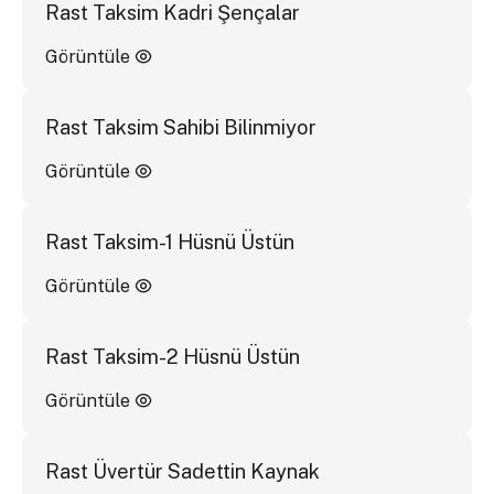
Rast Taksim Kadri Şençalar
Görüntüle
Rast Taksim Sahibi Bilinmiyor
Görüntüle
Rast Taksim-1 Hüsnü Üstün
Görüntüle
Rast Taksim-2 Hüsnü Üstün
Görüntüle
Rast Üvertür Sadettin Kaynak